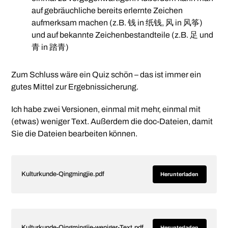
auf gebräuchliche bereits erlernte Zeichen
aufmerksam machen (z.B. 钱 in 纸钱, 风 in 风筝)
und auf bekannte Zeichenbestandteile (z.B. 足 und
青 in 踏青)
Zum Schluss wäre ein Quiz schön – das ist immer ein
gutes Mittel zur Ergebnissicherung.
Ich habe zwei Versionen, einmal mit mehr, einmal mit
(etwas) weniger Text. Außerdem die doc-Dateien, damit
Sie die Dateien bearbeiten können.
Kulturkunde-Qingmingjie.pdf
Herunterladen
Kulturkunde-Qingmingjie-weniger-Text.pdf
Herunterladen